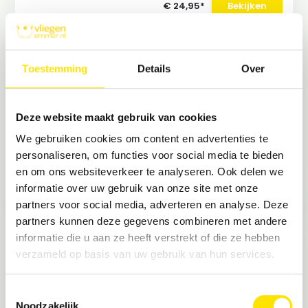
€ 24,95*
Bekijken
* Incl. btw Excl.
Verzendkosten
Set Compact vanaf €26,67
Toestemming
Details
Over
Emmer + Lokstof
Vliegenval emmer + Lokstof
Vangt tot 1.000.000 vl...
Deze website maakt gebruik van cookies
We gebruiken cookies om content en advertenties te
Op voorraad
personaliseren, om functies voor social media te bieden
AVP
€ 30,49
€ 28,99*
Bekijken
en om ons websiteverkeer te analyseren. Ook delen we
* Incl. btw Excl.
Verzendkosten
informatie over uw gebruik van onze site met onze
partners voor social media, adverteren en analyse. Deze
partners kunnen deze gegevens combineren met andere
Vliegenval Professional vanaf
€20,96 excl. lokstof
informatie die u aan ze heeft verstrekt of die ze hebben
Vliegenval emmer
verzameld op basis van uw gebruik van hun services.
Vangt tot 3.000.000 vliegen
Inh...
Toestemmingsselectie
Noodzakelijk