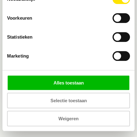
Op voorraad
€ 23,95*
Bekijken
Voorkeuren
* Incl. btw Excl.
Verzendkosten
Statistieken
Opstelpaal
Voor de Vliegenval Professional &
Compact
Marketing
Niet op voorraad
€ 19,95*
Bekijken
Alles toestaan
* Incl. btw Excl.
Verzendkosten
Selectie toestaan
Weigeren