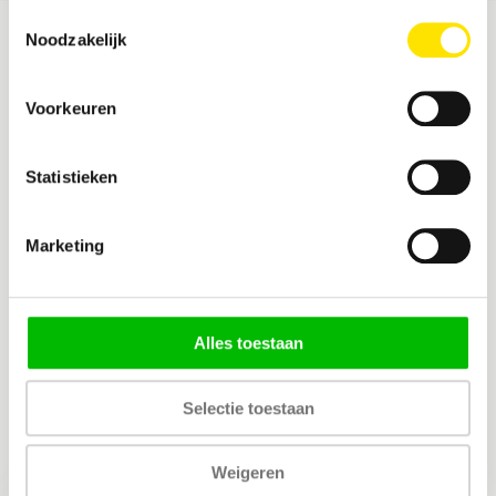
Toestemmingsselectie
Noodzakelijk
Ontvang vandaag nog een offerte
Voorkeuren
info@vliegenemmer.nl
Statistieken
Neem contact op
Marketing
Alles toestaan
Selectie toestaan
Abonneer je op onze nieuwsbrief
Weigeren