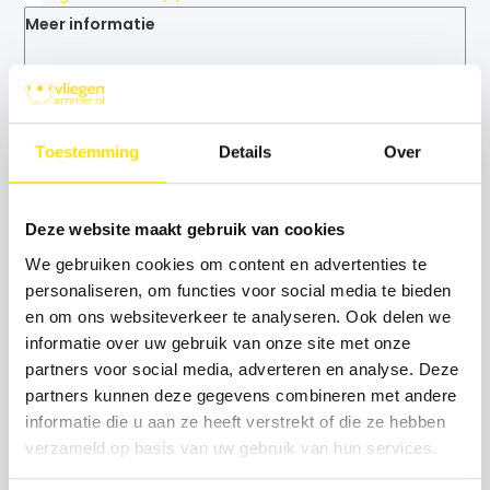
Meer informatie
Algemene voorwaarden
Disclaimer
Toestemming
Details
Over
Privacy Policy
Betaalmethoden
Deze website maakt gebruik van cookies
Garantie en Klachten
We gebruiken cookies om content en advertenties te
personaliseren, om functies voor social media te bieden
Retourneren
en om ons websiteverkeer te analyseren. Ook delen we
Klantenservice
informatie over uw gebruik van onze site met onze
partners voor social media, adverteren en analyse. Deze
Sitemap
partners kunnen deze gegevens combineren met andere
informatie die u aan ze heeft verstrekt of die ze hebben
verzameld op basis van uw gebruik van hun services.