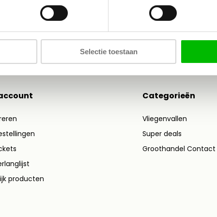
* Lees
Selectie toestaan
 account
Categorieën
reren
Vliegenvallen
estellingen
Super deals
ickets
Groothandel Contact
rlanglijst
ijk producten