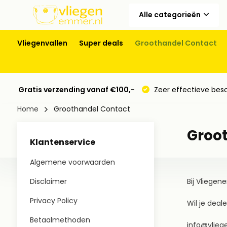
Alle categorieën
Vliegenvallen
Super deals
Groothandel Contact
Gratis verzending vanaf €100,-
Zeer effectieve bes
Home
Groothandel Contact
Groo
Klantenservice
Algemene voorwaarden
Disclaimer
Bij Vliegen
Privacy Policy
Wil je dea
Betaalmethoden
info@vlie