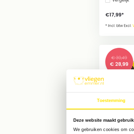
Vergelijk
€17,99*
* Incl. btw Excl.
€ 30,49
€ 28,99
Toestemming
Set Compa
Emmer + Lo
Deze website maakt gebruik
Vliegenval e
We gebruiken cookies om cont
Vangt tot 1.00