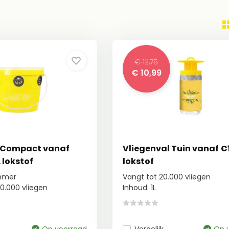
€ 12,75
€ 10,99
l Compact vanaf
Vliegenval Tuin vanaf €1
. lokstof
lokstof
mmer
Vangt tot 20.000 vliegen
00.000 vliegen
Inhoud: 1L