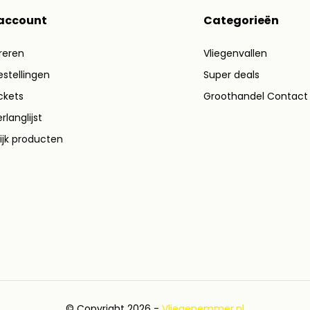
 account
Categorieën
reren
Vliegenvallen
estellingen
Super deals
ickets
Groothandel Contact
rlanglijst
ijk producten
© Copyright 2026 -
Vliegenemmer.nl