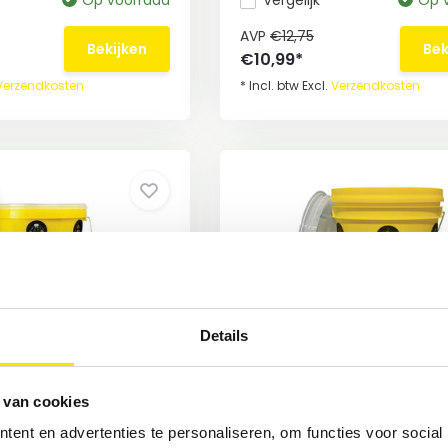
Op voorraad
Vergelijk
Op 
AVP
€12,75
Bekijken
Bek
€10,99*
Verzendkosten
* Incl. btw Excl.
Verzendkosten
Details
ct vanaf €26,67
Vliegenval Professional
kstof
€20,96 excl. lokstof
 van cookies
mmer + Lokstof
Vliegenval emmer
ent en advertenties te personaliseren, om functies voor social
0.000 ...
Vangt tot 3.000.000 vliegen