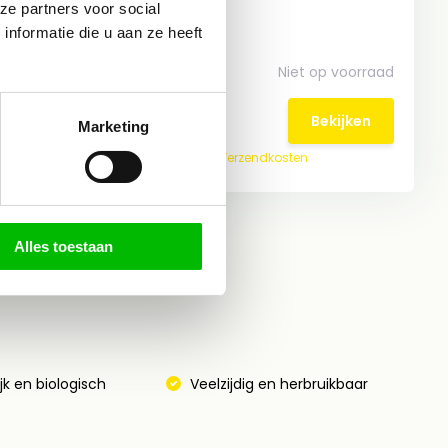
ze partners voor social
nformatie die u aan ze heeft
voorraad
Vergelijk
Niet op voorraad
€19,95*
ijken
Bekijken
Marketing
* Incl. btw Excl.
Verzendkosten
Alles toestaan
jk en biologisch
Veelzijdig en herbruikbaar