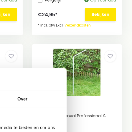
voorraad
Vergelijk
Op voorraad
€24,95*
ijken
Bekijken
* Incl. btw Excl.
Verzendkosten
Over
 vanaf
Opstelpaal
Voor de Vliegenval Professional &
Compact
 media te bieden en om ons