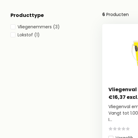
6
Producten
Producttype
Vliegenemmers
(3)
Lokstof
(1)
Vliegenva
€16,37 excl
Vliegenval e
Vangt tot 1.0
I...