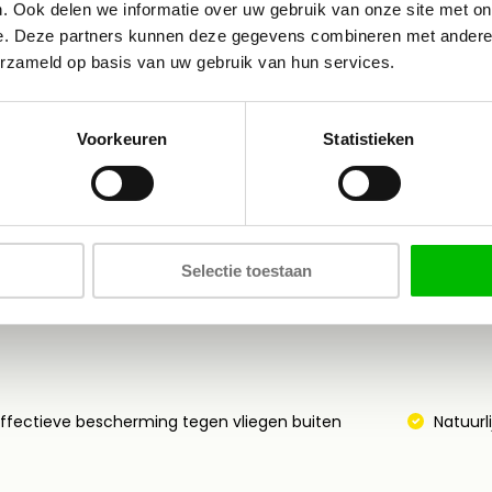
. Ook delen we informatie over uw gebruik van onze site met on
I...
e. Deze partners kunnen deze gegevens combineren met andere i
erzameld op basis van uw gebruik van hun services.
Op voorraad
Vergelijk
Op 
€23,95*
Bekijken
Bek
Voorkeuren
Statistieken
Verzendkosten
* Incl. btw Excl.
Verzendkosten
Selectie toestaan
ffectieve bescherming tegen vliegen buiten
Natuurli