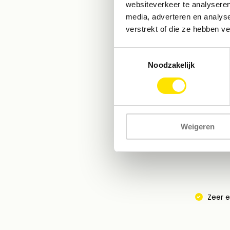
websiteverkeer te analyseren
media, adverteren en analys
verstrekt of die ze hebben v
Vergelijk
Toestemmingsselectie
AVP
€30,49
Noodzakelijk
€28,99*
* Incl. btw Excl.
Weigeren
Zeer e